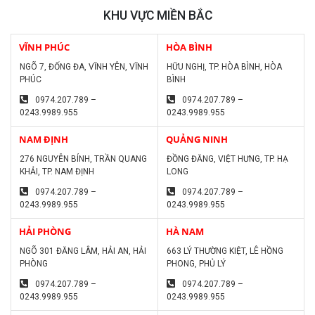
KHU VỰC MIỀN BẮC
VĨNH PHÚC
HÒA BÌNH
NGÕ 7, ĐỐNG ĐA, VĨNH YÊN, VĨNH
HỮU NGHỊ, TP. HÒA BÌNH, HÒA
PHÚC
BÌNH
0974.207.789 –
0974.207.789 –
0243.9989.955
0243.9989.955
NAM ĐỊNH
QUẢNG NINH
276 NGUYỄN BÍNH, TRẦN QUANG
ĐỒNG ĐĂNG, VIỆT HƯNG, TP. HẠ
KHẢI, TP. NAM ĐỊNH
LONG
0974.207.789 –
0974.207.789 –
0243.9989.955
0243.9989.955
HẢI PHÒNG
HÀ NAM
NGÕ 301 ĐĂNG LÂM, HẢI AN, HẢI
663 LÝ THƯỜNG KIỆT, LÊ HỒNG
PHÒNG
PHONG, PHỦ LÝ
0974.207.789 –
0974.207.789 –
0243.9989.955
0243.9989.955