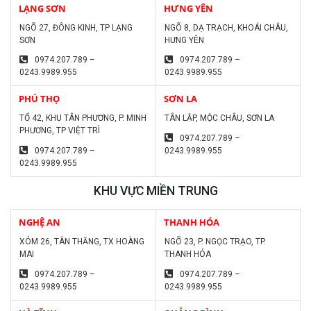
LẠNG SƠN
HƯNG YÊN
NGÕ 27, ĐÔNG KINH, TP LẠNG
NGÕ 8, DẠ TRẠCH, KHOÁI CHÂU,
SƠN
HƯNG YÊN
0974.207.789 –
0974.207.789 –
0243.9989.955
0243.9989.955
PHÚ THỌ
SƠN LA
TỔ 42, KHU TÂN PHƯƠNG, P. MINH
TÂN LẬP, MỘC CHÂU, SƠN LA
PHƯƠNG, TP VIỆT TRÌ
0974.207.789 –
0974.207.789 –
0243.9989.955
0243.9989.955
KHU VỰC MIỀN TRUNG
NGHỆ AN
THANH HÓA
XÓM 26, TÂN THĂNG, TX HOÀNG
NGÕ 23, P. NGỌC TRẠO, TP.
MAI
THANH HÓA
0974.207.789 –
0974.207.789 –
0243.9989.955
0243.9989.955