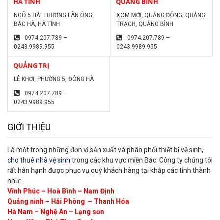
HÀ TĨNH
QUẢNG BÌNH
NGÕ 5 HẢI THƯỢNG LÃN ÔNG,
XÓM MỚI, QUẢNG ĐÔNG, QUẢNG
BĂC HÀ, HÀ TĨNH
TRẠCH, QUẢNG BÌNH
0974.207.789 –
0974.207.789 –
0243.9989.955
0243.9989.955
QUẢNG TRỊ
LÊ KHƠI, PHƯỜNG 5, ĐÔNG HÀ
0974.207.789 –
0243.9989.955
GIỚI THIỆU
Là một trong những đơn vị sản xuất và phân phối thiết bị vệ sinh,
cho thuê nhà vệ sinh
trong các khu vực miền Bắc. Công ty chúng tôi
rất hân hạnh được phục vụ quý khách hàng tại khắp các tỉnh thành
như:
Vĩnh Phúc – Hoà Bình – Nam Định
Quảng ninh – Hải Phòng – Thanh Hóa
Hà Nam – Nghệ An – Lạng sơn