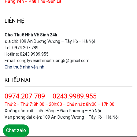
Hưng Yên – Phú Thọ -Sơn La
LIÊN HỆ
Cho Thuê Nhà Vệ Sinh 24h
Địa chỉ: 109 An Dương Vương – Tây Hồ – Hà Nội
Tel: 0974.207.789
Hotline: 0243.9989.955
Email: congtyvesinhmoitruong5@gmail.com
Cho thuê nhà vệ sinh
KHIẾU NẠI
0974.207.789 – 0243.9989.955
Thứ 2 – Thứ 7: 8h:00 – 20h:00 – Chủ nhật: 8h:00 – 17h:00
Xưởng sản xuất: Liên Hồng – Đan Phượng – Hà Nội
Văn phòng đại diện: 109 An Dương Vương – Tây Hồ – Hà Nội
Chat Zalo
Chat zalo