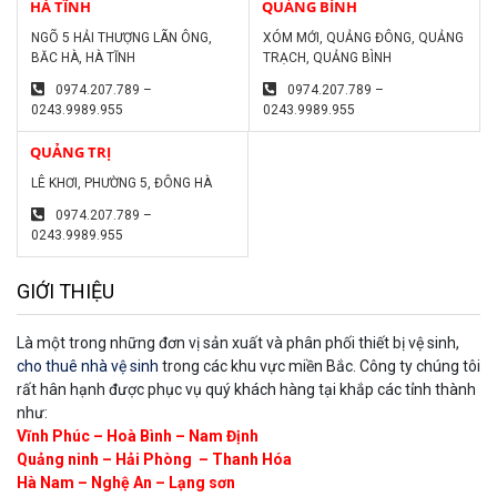
HÀ TĨNH
QUẢNG BÌNH
NGÕ 5 HẢI THƯỢNG LÃN ÔNG,
XÓM MỚI, QUẢNG ĐÔNG, QUẢNG
BĂC HÀ, HÀ TĨNH
TRẠCH, QUẢNG BÌNH
0974.207.789 –
0974.207.789 –
0243.9989.955
0243.9989.955
QUẢNG TRỊ
LÊ KHƠI, PHƯỜNG 5, ĐÔNG HÀ
0974.207.789 –
0243.9989.955
GIỚI THIỆU
Là một trong những đơn vị sản xuất và phân phối thiết bị vệ sinh,
cho thuê nhà vệ sinh
trong các khu vực miền Bắc. Công ty chúng tôi
rất hân hạnh được phục vụ quý khách hàng tại khắp các tỉnh thành
như:
Vĩnh Phúc – Hoà Bình – Nam Định
Quảng ninh – Hải Phòng – Thanh Hóa
Hà Nam – Nghệ An – Lạng sơn