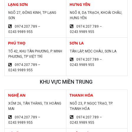
LẠNG SƠN
HƯNG YÊN
NGÕ 27, ĐÔNG KINH, TP LẠNG
NGÕ 8, DẠ TRẠCH, KHOÁI CHÂU,
SƠN
HƯNG YÊN
0974.207.789 –
0974.207.789 –
0243.9989.955
0243.9989.955
PHÚ THỌ
SƠN LA
TỔ 42, KHU TÂN PHƯƠNG, P. MINH
TÂN LẬP, MỘC CHÂU, SƠN LA
PHƯƠNG, TP VIỆT TRÌ
0974.207.789 –
0974.207.789 –
0243.9989.955
0243.9989.955
KHU VỰC MIỀN TRUNG
NGHỆ AN
THANH HÓA
XÓM 26, TÂN THĂNG, TX HOÀNG
NGÕ 23, P. NGỌC TRẠO, TP.
MAI
THANH HÓA
0974.207.789 –
0974.207.789 –
0243.9989.955
0243.9989.955