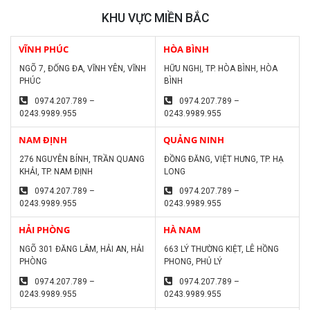
KHU VỰC MIỀN BẮC
VĨNH PHÚC
HÒA BÌNH
NGÕ 7, ĐỐNG ĐA, VĨNH YÊN, VĨNH
HỮU NGHỊ, TP. HÒA BÌNH, HÒA
PHÚC
BÌNH
0974.207.789 –
0974.207.789 –
0243.9989.955
0243.9989.955
NAM ĐỊNH
QUẢNG NINH
276 NGUYỄN BÍNH, TRẦN QUANG
ĐỒNG ĐĂNG, VIỆT HƯNG, TP. HẠ
KHẢI, TP. NAM ĐỊNH
LONG
0974.207.789 –
0974.207.789 –
0243.9989.955
0243.9989.955
HẢI PHÒNG
HÀ NAM
NGÕ 301 ĐĂNG LÂM, HẢI AN, HẢI
663 LÝ THƯỜNG KIỆT, LÊ HỒNG
PHÒNG
PHONG, PHỦ LÝ
0974.207.789 –
0974.207.789 –
0243.9989.955
0243.9989.955