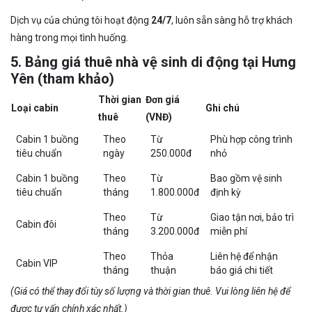
Dịch vụ của chúng tôi hoạt động
24/7
, luôn sẵn sàng hỗ trợ khách
hàng trong mọi tình huống.
5. Bảng giá thuê nhà vệ sinh di động tại Hưng
Yên (tham khảo)
Thời gian
Đơn giá
Loại cabin
Ghi chú
thuê
(VNĐ)
Cabin 1 buồng
Theo
Từ
Phù hợp công trình
tiêu chuẩn
ngày
250.000đ
nhỏ
Cabin 1 buồng
Theo
Từ
Bao gồm vệ sinh
tiêu chuẩn
tháng
1.800.000đ
định kỳ
Theo
Từ
Giao tận nơi, bảo trì
Cabin đôi
tháng
3.200.000đ
miễn phí
Theo
Thỏa
Liên hệ để nhận
Cabin VIP
tháng
thuận
báo giá chi tiết
(Giá có thể thay đổi tùy số lượng và thời gian thuê. Vui lòng liên hệ để
được tư vấn chính xác nhất.)