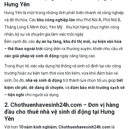
Hưng Yên
Hưng Yên là một trong những tỉnh phát triển nhanh về công nghiệp
và đô thị hóa. Các
khu công nghiệp lớn
như Phố Nối A, Phố Nối B,
Thăng Long II, Minh Đức, Yên Mỹ… thu hút hàng chục nghìn công
nhân, kỹ sư và chuyên gia làm việc mỗi ngày.
Bên cạnh đó, các
dự án hạ tầng, khu đô thị mới, sự kiện văn hóa
– thể thao ngoài trời
cũng diễn ra thường xuyên, khiến nhu cầu về
các giải pháp vệ sinh di động
ngày càng tăng cao.
Trong thực tế, việc xây dựng hệ thống vệ sinh cố định tại các công
trường hoặc sự kiện tạm thời vừa tốn kém, vừa khó đảm bảo vệ
sinh. Do đó,
nhà vệ sinh di động
trở thành lựa chọn tối ưu giúp
tiết
kiệm chi phí
,
dễ dàng di chuyển
, và
đảm bảo môi trường sạch sẽ
– tiện nghi
cho người sử dụng.
2. Chothuenhavesinh24h.com – Đơn vị hàng
đầu cho thuê nhà vệ sinh di động tại Hưng
Yên
Với hơn
10 năm kinh nghiệm
,
Chothuenhavesinh24h.com
là