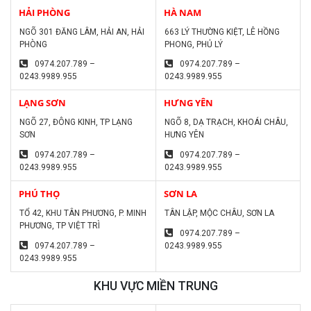
HẢI PHÒNG
HÀ NAM
NGÕ 301 ĐĂNG LÂM, HẢI AN, HẢI
663 LÝ THƯỜNG KIỆT, LÊ HỒNG
PHÒNG
PHONG, PHỦ LÝ
0974.207.789 –
0974.207.789 –
0243.9989.955
0243.9989.955
LẠNG SƠN
HƯNG YÊN
NGÕ 27, ĐÔNG KINH, TP LẠNG
NGÕ 8, DẠ TRẠCH, KHOÁI CHÂU,
SƠN
HƯNG YÊN
0974.207.789 –
0974.207.789 –
0243.9989.955
0243.9989.955
PHÚ THỌ
SƠN LA
TỔ 42, KHU TÂN PHƯƠNG, P. MINH
TÂN LẬP, MỘC CHÂU, SƠN LA
PHƯƠNG, TP VIỆT TRÌ
0974.207.789 –
0974.207.789 –
0243.9989.955
0243.9989.955
KHU VỰC MIỀN TRUNG