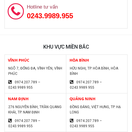
Hotline tư vấn
0243.9989.955
KHU VỰC MIỀN BẮC
VĨNH PHÚC
HÒA BÌNH
NGÕ 7, ĐỐNG ĐA, VĨNH YÊN, VĨNH
HỮU NGHỊ, TP. HÒA BÌNH, HÒA
PHÚC
BÌNH
0974.207.789 –
0974.207.789 –
0243.9989.955
0243.9989.955
NAM ĐỊNH
QUẢNG NINH
276 NGUYỄN BÍNH, TRẦN QUANG
ĐỒNG ĐĂNG, VIỆT HƯNG, TP. HẠ
KHẢI, TP. NAM ĐỊNH
LONG
0974.207.789 –
0974.207.789 –
0243.9989.955
0243.9989.955