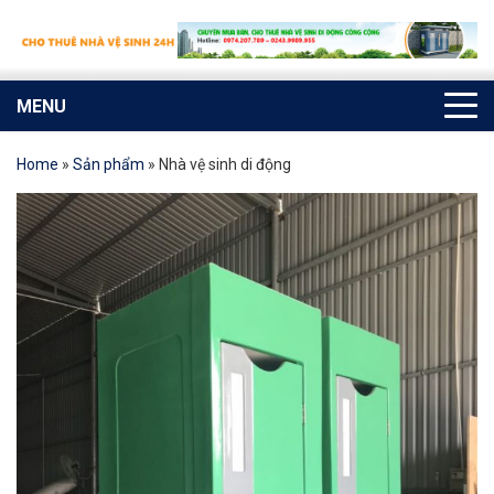
MENU
Home
»
Sản phẩm
»
Nhà vệ sinh di động