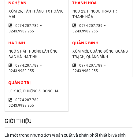
NGHỆ AN
THANH HÓA
XÓM 26, TÂN THĂNG, TX HOÀNG
NGÕ 23, P. NGỌC TRẠO, TP.
MAI
THANH HÓA
0974.207.789 –
0974.207.789 –
0243.9989.955
0243.9989.955
HÀ TĨNH
QUẢNG BÌNH
NGÕ 5 HẢI THƯỢNG LÃN ÔNG,
XÓM MỚI, QUẢNG ĐÔNG, QUẢNG
BĂC HÀ, HÀ TĨNH
TRẠCH, QUẢNG BÌNH
0974.207.789 –
0974.207.789 –
0243.9989.955
0243.9989.955
QUẢNG TRỊ
LÊ KHƠI, PHƯỜNG 5, ĐÔNG HÀ
0974.207.789 –
0243.9989.955
GIỚI THIỆU
Là một trong những đơn vị sản xuất và phân phối thiết bị vệ sinh,