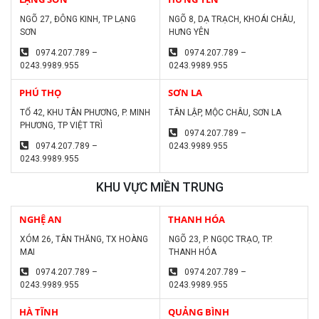
NGÕ 27, ĐÔNG KINH, TP LẠNG
NGÕ 8, DẠ TRẠCH, KHOÁI CHÂU,
SƠN
HƯNG YÊN
0974.207.789 –
0974.207.789 –
0243.9989.955
0243.9989.955
PHÚ THỌ
SƠN LA
TỔ 42, KHU TÂN PHƯƠNG, P. MINH
TÂN LẬP, MỘC CHÂU, SƠN LA
PHƯƠNG, TP VIỆT TRÌ
0974.207.789 –
0974.207.789 –
0243.9989.955
0243.9989.955
KHU VỰC MIỀN TRUNG
NGHỆ AN
THANH HÓA
XÓM 26, TÂN THĂNG, TX HOÀNG
NGÕ 23, P. NGỌC TRẠO, TP.
MAI
THANH HÓA
0974.207.789 –
0974.207.789 –
0243.9989.955
0243.9989.955
HÀ TĨNH
QUẢNG BÌNH