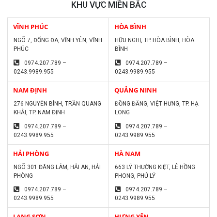
KHU VỰC MIỀN BẮC
VĨNH PHÚC
HÒA BÌNH
NGÕ 7, ĐỐNG ĐA, VĨNH YÊN, VĨNH
HỮU NGHỊ, TP. HÒA BÌNH, HÒA
PHÚC
BÌNH
0974.207.789 –
0974.207.789 –
0243.9989.955
0243.9989.955
NAM ĐỊNH
QUẢNG NINH
276 NGUYỄN BÍNH, TRẦN QUANG
ĐỒNG ĐĂNG, VIỆT HƯNG, TP. HẠ
KHẢI, TP. NAM ĐỊNH
LONG
0974.207.789 –
0974.207.789 –
0243.9989.955
0243.9989.955
HẢI PHÒNG
HÀ NAM
NGÕ 301 ĐĂNG LÂM, HẢI AN, HẢI
663 LÝ THƯỜNG KIỆT, LÊ HỒNG
PHÒNG
PHONG, PHỦ LÝ
0974.207.789 –
0974.207.789 –
0243.9989.955
0243.9989.955
LẠNG SƠN
HƯNG YÊN