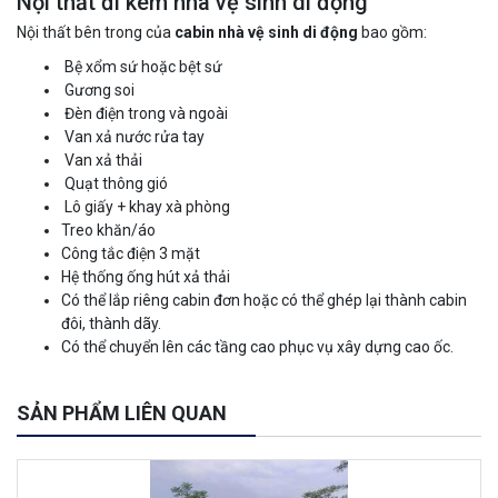
Nội thất đi kèm nhà vệ sinh di động
Nội thất bên trong của
cabin nhà vệ sinh di động
bao gồm:
Bệ xổm sứ hoặc bệt sứ
Gương soi
Đèn điện trong và ngoài
Van xả nước rửa tay
Van xả thải
Quạt thông gió
Lô giấy + khay xà phòng
Treo khăn/áo
Công tắc điện 3 mặt
Hệ thống ống hút xả thải
Có thể lắp riêng cabin đơn hoặc có thể ghép lại thành cabin
đôi, thành dãy.
Có thể chuyển lên các tầng cao phục vụ xây dựng cao ốc.
SẢN PHẨM LIÊN QUAN