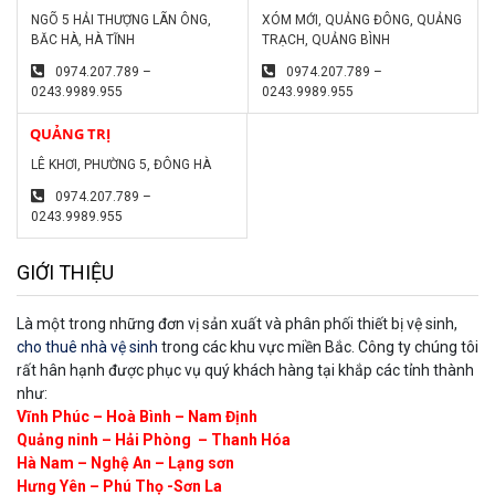
NGÕ 5 HẢI THƯỢNG LÃN ÔNG,
XÓM MỚI, QUẢNG ĐÔNG, QUẢNG
BĂC HÀ, HÀ TĨNH
TRẠCH, QUẢNG BÌNH
0974.207.789 –
0974.207.789 –
0243.9989.955
0243.9989.955
QUẢNG TRỊ
LÊ KHƠI, PHƯỜNG 5, ĐÔNG HÀ
0974.207.789 –
0243.9989.955
GIỚI THIỆU
Là một trong những đơn vị sản xuất và phân phối thiết bị vệ sinh,
cho thuê nhà vệ sinh
trong các khu vực miền Bắc. Công ty chúng tôi
rất hân hạnh được phục vụ quý khách hàng tại khắp các tỉnh thành
như:
Vĩnh Phúc – Hoà Bình – Nam Định
Quảng ninh – Hải Phòng – Thanh Hóa
Hà Nam – Nghệ An – Lạng sơn
Hưng Yên – Phú Thọ -Sơn La