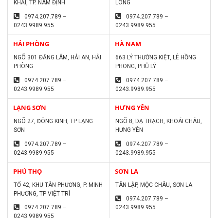
KHẢI, TP. NAM ĐỊNH
LONG
0974.207.789 –
0974.207.789 –
0243.9989.955
0243.9989.955
HẢI PHÒNG
HÀ NAM
NGÕ 301 ĐĂNG LÂM, HẢI AN, HẢI
663 LÝ THƯỜNG KIỆT, LÊ HỒNG
PHÒNG
PHONG, PHỦ LÝ
0974.207.789 –
0974.207.789 –
0243.9989.955
0243.9989.955
LẠNG SƠN
HƯNG YÊN
NGÕ 27, ĐÔNG KINH, TP LẠNG
NGÕ 8, DẠ TRẠCH, KHOÁI CHÂU,
SƠN
HƯNG YÊN
0974.207.789 –
0974.207.789 –
0243.9989.955
0243.9989.955
PHÚ THỌ
SƠN LA
TỔ 42, KHU TÂN PHƯƠNG, P. MINH
TÂN LẬP, MỘC CHÂU, SƠN LA
PHƯƠNG, TP VIỆT TRÌ
0974.207.789 –
0974.207.789 –
0243.9989.955
0243.9989.955