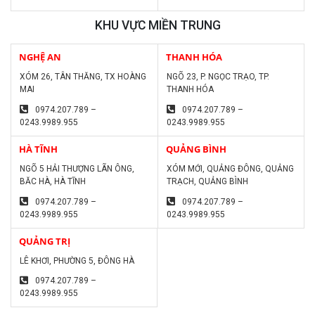
KHU VỰC MIỀN TRUNG
NGHỆ AN
THANH HÓA
XÓM 26, TÂN THĂNG, TX HOÀNG
NGÕ 23, P. NGỌC TRẠO, TP.
MAI
THANH HÓA
0974.207.789 –
0974.207.789 –
0243.9989.955
0243.9989.955
HÀ TĨNH
QUẢNG BÌNH
NGÕ 5 HẢI THƯỢNG LÃN ÔNG,
XÓM MỚI, QUẢNG ĐÔNG, QUẢNG
BĂC HÀ, HÀ TĨNH
TRẠCH, QUẢNG BÌNH
0974.207.789 –
0974.207.789 –
0243.9989.955
0243.9989.955
QUẢNG TRỊ
LÊ KHƠI, PHƯỜNG 5, ĐÔNG HÀ
0974.207.789 –
0243.9989.955