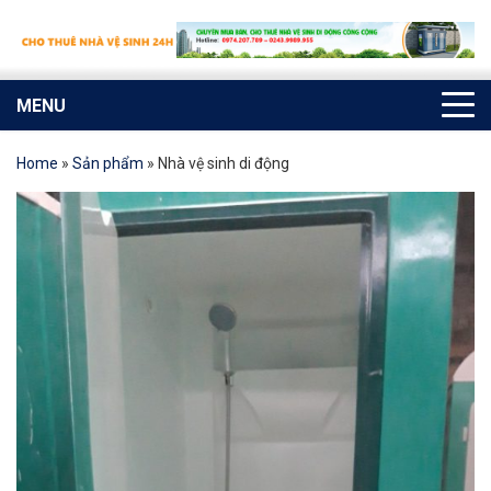
MENU
Home
»
Sản phẩm
»
Nhà vệ sinh di động