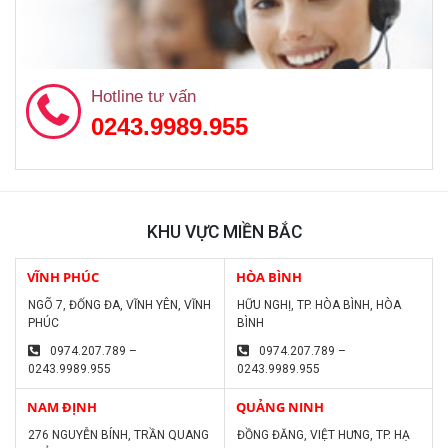
Hotline tư vấn
0243.9989.955
KHU VỰC MIỀN BẮC
VĨNH PHÚC
HÒA BÌNH
NGÕ 7, ĐỐNG ĐA, VĨNH YÊN, VĨNH
HỮU NGHỊ, TP. HÒA BÌNH, HÒA
PHÚC
BÌNH
0974.207.789 –
0974.207.789 –
0243.9989.955
0243.9989.955
NAM ĐỊNH
QUẢNG NINH
276 NGUYỄN BÍNH, TRẦN QUANG
ĐỒNG ĐĂNG, VIỆT HƯNG, TP. HẠ