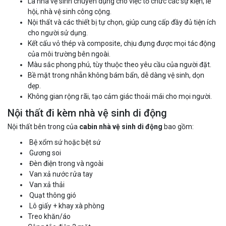
Là nhà vệ sinh chuyên dụng cho việc tổ chức các sự kiện, lễ
hội, nhà vệ sinh công cộng.
Nội thất và các thiết bị tự chọn, giúp cung cấp đầy đủ tiện ích
cho người sử dụng.
Kết cấu vỏ thép và composite, chịu đựng được mọi tác động
của môi trường bên ngoài.
Màu sắc phong phú, tùy thuộc theo yêu cầu của người đặt.
Bề mặt trong nhẵn không bám bẩn, dễ dàng vệ sinh, dọn
dẹp.
Không gian rộng rãi, tạo cảm giác thoải mái cho mọi người.
Nội thất đi kèm nhà vệ sinh di động
Nội thất bên trong của
cabin nhà vệ sinh di động
bao gồm:
Bệ xổm sứ hoặc bệt sứ
Gương soi
Đèn điện trong và ngoài
Van xả nước rửa tay
Van xả thải
Quạt thông gió
Lô giấy + khay xà phòng
Treo khăn/áo