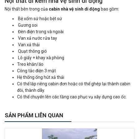
Nội thất đi kèm nhà vệ sinh di động
Nội thất bên trong của
cabin nhà vệ sinh di động
bao gồm:
Bệ xổm sứ hoặc bệt sứ
Gương soi
Đèn điện trong và ngoài
Van xả nước rửa tay
Van xả thải
Quạt thông gió
Lô giấy + khay xà phòng
Treo khăn/áo
Công tắc điện 3 mặt
Hệ thống ống hút xả thải
Có thể lắp riêng cabin đơn hoặc có thể ghép lại thành cabin
đôi, thành dãy.
Có thể chuyển lên các tầng cao phục vụ xây dựng cao ốc.
SẢN PHẨM LIÊN QUAN