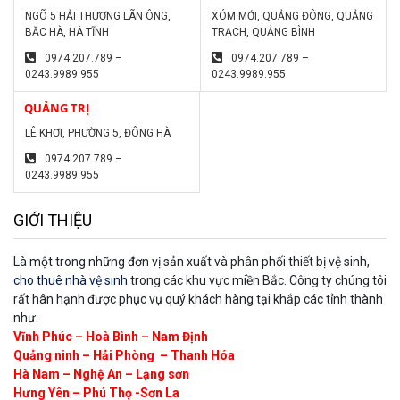
NGÕ 5 HẢI THƯỢNG LÃN ÔNG,
XÓM MỚI, QUẢNG ĐÔNG, QUẢNG
BĂC HÀ, HÀ TĨNH
TRẠCH, QUẢNG BÌNH
0974.207.789 –
0974.207.789 –
0243.9989.955
0243.9989.955
QUẢNG TRỊ
LÊ KHƠI, PHƯỜNG 5, ĐÔNG HÀ
0974.207.789 –
0243.9989.955
GIỚI THIỆU
Là một trong những đơn vị sản xuất và phân phối thiết bị vệ sinh,
cho thuê nhà vệ sinh
trong các khu vực miền Bắc. Công ty chúng tôi
rất hân hạnh được phục vụ quý khách hàng tại khắp các tỉnh thành
như:
Vĩnh Phúc – Hoà Bình – Nam Định
Quảng ninh – Hải Phòng – Thanh Hóa
Hà Nam – Nghệ An – Lạng sơn
Hưng Yên – Phú Thọ -Sơn La