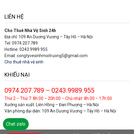
LIÊN HỆ
Cho Thuê Nhà Vệ Sinh 24h
Địa chỉ: 109 An Dương Vương – Tây Hồ – Hà Nội
Tel: 0974.207.789
Hotline: 0243.9989.955
Email: congtyvesinhmoitruong5@gmail.com
Cho thuê nhà vệ sinh
KHIẾU NẠI
0974.207.789 – 0243.9989.955
Thứ 2 – Thứ 7: 8h:00 – 20h:00 – Chủ nhật: 8h:00 – 17h:00
Xưởng sản xuất: Liên Hồng – Đan Phượng – Hà Nội
Văn phòng đại diện: 109 An Dương Vương – Tây Hồ – Hà Nội
Chat Zalo
Chat zalo