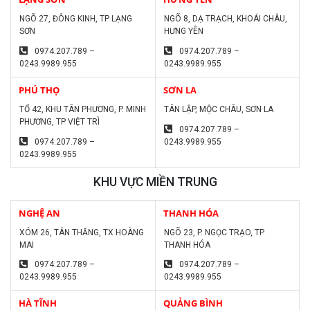
NGÕ 27, ĐÔNG KINH, TP LẠNG
NGÕ 8, DẠ TRẠCH, KHOÁI CHÂU,
SƠN
HƯNG YÊN
0974.207.789 –
0974.207.789 –
0243.9989.955
0243.9989.955
PHÚ THỌ
SƠN LA
TỔ 42, KHU TÂN PHƯƠNG, P. MINH
TÂN LẬP, MỘC CHÂU, SƠN LA
PHƯƠNG, TP VIỆT TRÌ
0974.207.789 –
0974.207.789 –
0243.9989.955
0243.9989.955
KHU VỰC MIỀN TRUNG
NGHỆ AN
THANH HÓA
XÓM 26, TÂN THĂNG, TX HOÀNG
NGÕ 23, P. NGỌC TRẠO, TP.
MAI
THANH HÓA
0974.207.789 –
0974.207.789 –
0243.9989.955
0243.9989.955
HÀ TĨNH
QUẢNG BÌNH