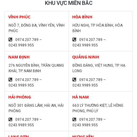
KHU VỰC MIỀN BẮC
VĨNH PHÚC
HÒA BÌNH
NGÕ 7, ĐỐNG ĐA, VĨNH YÊN, VĨNH
HỮU NGHỊ, TP. HÒA BÌNH, HÒA
PHÚC
BÌNH
0974.207.789 –
0974.207.789 –
0243.9989.955
0243.9989.955
NAM ĐỊNH
QUẢNG NINH
276 NGUYỄN BÍNH, TRẦN QUANG
ĐỒNG ĐĂNG, VIỆT HƯNG, TP. HẠ
KHẢI, TP. NAM ĐỊNH
LONG
0974.207.789 –
0974.207.789 –
0243.9989.955
0243.9989.955
HẢI PHÒNG
HÀ NAM
NGÕ 301 ĐĂNG LÂM, HẢI AN, HẢI
663 LÝ THƯỜNG KIỆT, LÊ HỒNG
PHÒNG
PHONG, PHỦ LÝ
0974.207.789 –
0974.207.789 –
0243.9989.955
0243.9989.955
LẠNG SƠN
HƯNG YÊN